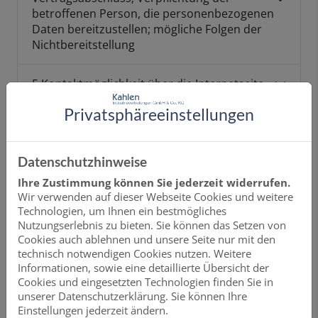
betroffenen Person, die personenbezogenen
Daten bereitzustellen; mögliche Folgen der
Nichtbereitstellung
5 Kontaktmöglichkeit über die Internetseite
Privatsphäre­einstellungen
6 Verwendung von Cookies
Datenschutzhinweise
7 Verwendung von Google Maps
Ihre Zustimmung können Sie jederzeit widerrufen.
Wir verwenden auf dieser Webseite Cookies und weitere
8 Verwendung von Google Fonts
Technologien, um Ihnen ein bestmögliches
Nutzungserlebnis zu bieten. Sie können das Setzen von
9 Eingebettete Videos, Bilder und Links zu
Cookies auch ablehnen und unsere Seite nur mit den
technisch notwendigen Cookies nutzen. Weitere
externen Internetseiten
Informationen, sowie eine detaillierte Übersicht der
Cookies und eingesetzten Technologien finden Sie in
10 Bekanntmachung von Veränderungen
unserer Datenschutzerklärung. Sie können Ihre
Einstellungen jederzeit ändern.