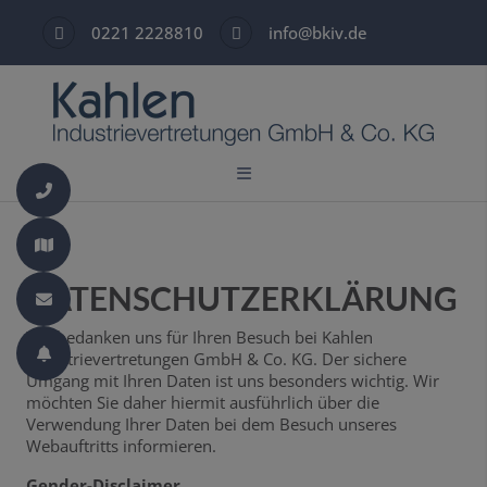
0221 2228810
info@bkiv.de
Telefon
E-Mail
0221 2228810
Methweg 12, 50823 Köln
DATENSCHUTZERKLÄRUNG
info@bkiv.de
Wir bedanken uns für Ihren Besuch bei Kahlen
Industrievertretungen GmbH & Co. KG. Der sichere
Umgang mit Ihren Daten ist uns besonders wichtig. Wir
möchten Sie daher hiermit ausführlich über die
Verwendung Ihrer Daten bei dem Besuch unseres
Webauftritts informieren.
Gender-Disclaimer